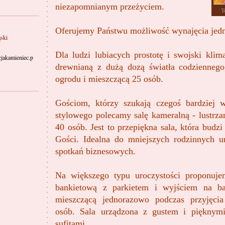
niezapomnianym przeżyciem.
T
Oferujemy Państwu możliwość wynajęcia jedne
ski
Dla ludzi lubiacych prostotę i swojski klim
jakamieniec.p
drewnianą z dużą dozą światła codzienneg
ogrodu i mieszczącą 25 osób.
Gościom, którzy szukają czegoś bardziej 
stylowego polecamy salę kameralną - lustrz
40 osób. Jest to przepiękna sala, która budz
Gości. Idealna do mniejszych rodzinnych ur
spotkań biznesowych.
Na większego typu uroczystości proponuje
bankietową z parkietem i wyjściem na b
mieszczącą jednorazowo podczas przyjęc
osób. Sala urządzona z gustem i pięknymi
sufitami.