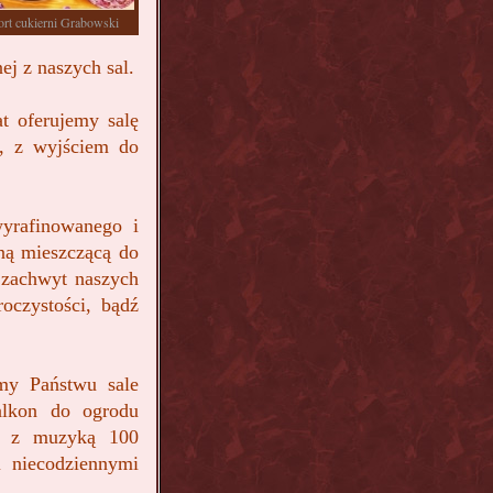
ort cukierni Grabowski
j z naszych sal.
at oferujemy salę
o, z wyjściem do
wyrafinowanego i
aną mieszczącą do
i zachwyt naszych
oczystości, bądź
my Państwu sale
alkon do ogrodu
ia z muzyką 100
 niecodziennymi