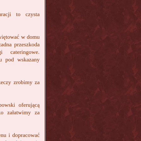
racji to czysta
 świętować w domu
żadna przeszkoda
 cateringowe.
nu pod wskazany
zeczy zrobimy za
bowski oferującą
tko załatwimy za
nu i dopracować