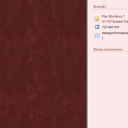
Kontakt
Plac Myśliwca 7
47-325 Kamień Ślą
723 969 929
manager@restaurac
l
Strona internetowa