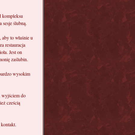
od kompleksu
 sesje ślubną.
aby to właśnie u
za restauracja
oła. Jest on
onię zaślubin.
 bardzo wysokim
i wyjściem do
ież cześcią
 kontakt.