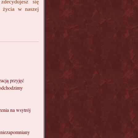
 zdecydujesz się
 życia w naszej
acją przyjęć
podchodzimy
enia na wsytrój
o niezapomniany